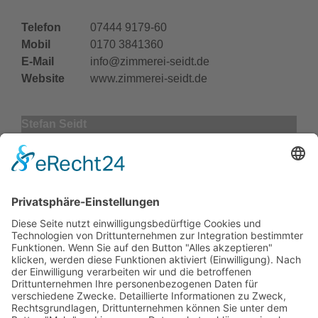
Telefon
07444 9179-60
Mobil
0170 3841360
E-Mail
info@zimmerei-seidt.de
Website
www.zimmerei-seidt.de
Stefan Seidt
Zimmerermeister, Bautechniker (staatl. geprüft),
Restaurator und Gebäudeenergieberater im Handwerk
Kranarbeiten
Arbeitserleichterung für Handwerker und
Privatpersonen.
>
Weitere Infos